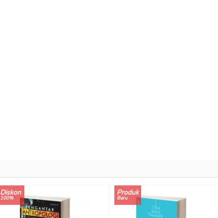
Diskon
Produk
100%
Baru