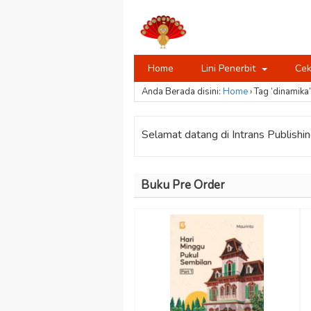
Home
Lini Penerbit
Cek
Anda Berada disini:
Home
›
Tag ‘dinamika’
Selamat datang di Intrans Publishing
Buku Pre Order