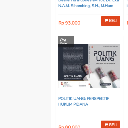
Daerah di Indonesia–Prof. Dr. Eka
N.A.M. Sihombing, S.H., M.Hum
BELI
Rp 93.000
Pre
Order
POLITIK UANG: PERSPEKTIF
HUKUM PIDANA
BELI
Rp 80.000