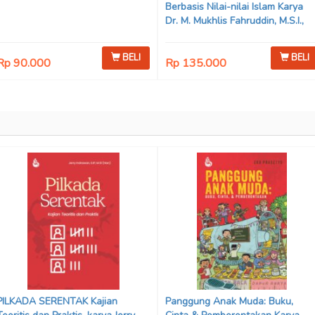
Berbasis Nilai-nilai Islam Karya
Dr. M. Mukhlis Fahruddin, M.S.I.,
Dr. Siti Hamimah, S.H., M.H., &
Adrenal Stezen, S.H., M.H.
BELI
BELI
Rp 90.000
Rp 135.000
PILKADA SERENTAK Kajian
Panggung Anak Muda: Buku,