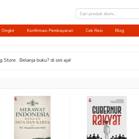
 Ongkir
Konfirmasi Pembayaran
Cek Resi
Blog
 Store . Belanja buku? di sini aja!