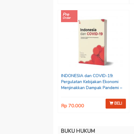
Pre
Order
INDONESIA dan COVID-19:
Pergulatan Kebijakan Ekonomi
Menjinakkan Dampak Pandemi –
Ahmad Erani Yustika, dkk
BELI
Rp 70.000
BUKU HUKUM