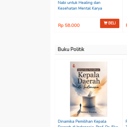
Nabi untuk Healing dan
Kesehatan Mental Karya
Mohammad Fajar Alchusyairi,
Ilham Ramadhan, Lu’lu’atus
BELI
Rp 58.000
Saniyya Fadhila, Avanda Chintya
Cahyaning Putri, dan Arjunedi
Buku Politik
Dinamika Pemilihan Kepala