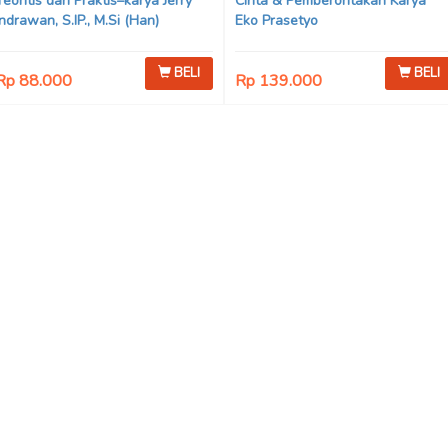
Teoritis dan Praktis–karya Jerry
Cinta & Pemberontakan Karya
Indrawan, S.IP., M.Si (Han)
Eko Prasetyo
BELI
BELI
Rp 88.000
Rp 139.000