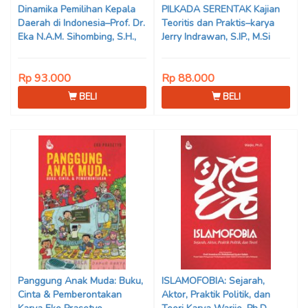
Dinamika Pemilihan Kepala
PILKADA SERENTAK Kajian
Daerah di Indonesia–Prof. Dr.
Teoritis dan Praktis–karya
Eka N.A.M. Sihombing, S.H.,
Jerry Indrawan, S.IP., M.Si
M.Hum
(Han)
Rp 93.000
Rp 88.000
BELI
BELI
Panggung Anak Muda: Buku,
ISLAMOFOBIA: Sejarah,
Cinta & Pemberontakan
Aktor, Praktik Politik, dan