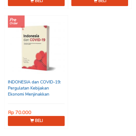
BELI
BELI
Pre
Order
INDONESIA dan COVID-19:
Pergulatan Kebijakan
Ekonomi Menjinakkan
Dampak Pandemi – Ahmad
Erani Yustika, dkk
Rp 70.000
BELI