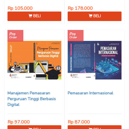
Rp 105.000
Rp 178.000
BELI
BELI
Pre
Pre
Order
Order
Manajemen Pemasaran
Pemasaran Internasional
Perguruan Tinggi Berbasis
Digital
Rp 97.000
Rp 87.000