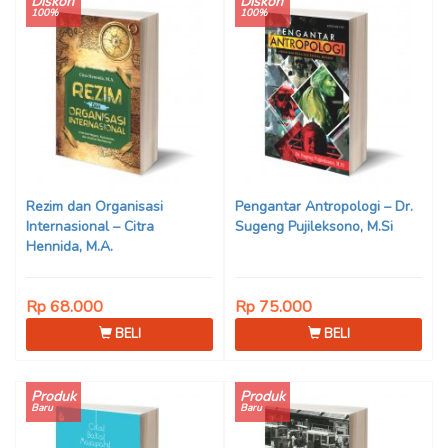
Diskon
Diskon
100%
100%
Rezim dan Organisasi
Pengantar Antropologi – Dr.
Internasional – Citra
Sugeng Pujileksono, M.Si
Hennida, M.A.
Rp 68.000
Rp 75.000
BELI
BELI
Produk
Produk
Baru
Baru