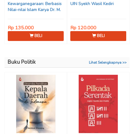
Kewarganegaraan: Berbasis
UIN Syekh Wasil Kediri
Nilai-nilai Islam Karya Dr. M.
Mukhlis Fahruddin, M.S.I., Dr.
Siti Hamimah, S.H., M.H., &
Rp 135.000
Rp 120.000
Adrenal Stezen, S.H., M.H.
BELI
BELI
Buku Politik
Lihat Selengkapnya >>