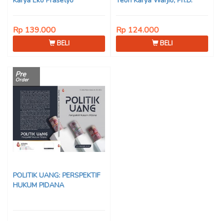
Karya Eko Prasetyo
Teori Karya Warjio, Ph.D.
Rp 139.000
Rp 124.000
BELI
BELI
Pre
Order
POLITIK UANG: PERSPEKTIF
HUKUM PIDANA