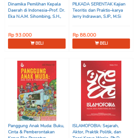
Dinamika Pemilihan Kepala
PILKADA SERENTAK Kajian
Daerah di Indonesia–Prof. Dr.
Teoritis dan Praktis–karya
Eka N.A.M. Sihombing, S.H.,
Jerry Indrawan, S.IP., M.Si
M.Hum
(Han)
Rp 93.000
Rp 88.000
BELI
BELI
Panggung Anak Muda: Buku,
ISLAMOFOBIA: Sejarah,
Cinta & Pemberontakan
Aktor, Praktik Politik, dan