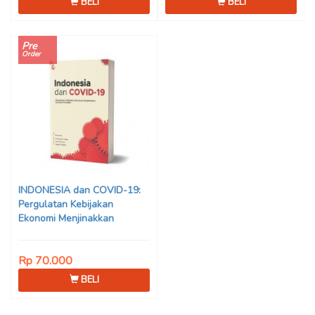
BELI
BELI
Pre
Order
INDONESIA dan COVID-19:
Pergulatan Kebijakan
Ekonomi Menjinakkan
Dampak Pandemi – Ahmad
Erani Yustika, dkk
Rp 70.000
BELI