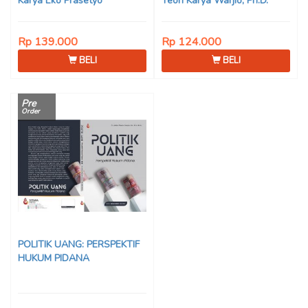
Karya Eko Prasetyo
Teori Karya Warjio, Ph.D.
Rp 139.000
Rp 124.000
BELI
BELI
Pre
Order
POLITIK UANG: PERSPEKTIF
HUKUM PIDANA