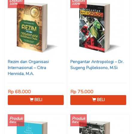
Diskon
Diskon
100%
100%
Rezim dan Organisasi
Pengantar Antropologi – Dr.
Internasional – Citra
Sugeng Pujileksono, M.Si
Hennida, M.A.
Rp 68.000
Rp 75.000
BELI
BELI
Produk
Produk
Baru
Baru