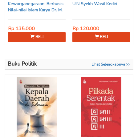
Kewarganegaraan: Berbasis
UIN Syekh Wasil Kediri
Nilai-nilai Islam Karya Dr. M.
Mukhlis Fahruddin, M.S.I., Dr.
Siti Hamimah, S.H., M.H., &
Rp 135.000
Rp 120.000
Adrenal Stezen, S.H., M.H.
BELI
BELI
Buku Politik
Lihat Selengkapnya >>