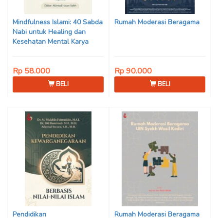
Son Haji, Dede Sunarya,
Iwan Setiawan, Nur Afiatin
Mindfulness Islami: 40 Sabda
Rumah Moderasi Beragama
Editor: Mi’raj Dodi Kurniawan
Nabi untuk Healing dan
Kesehatan Mental Karya
Mohammad Fajar Alchusyairi,
Ilham Ramadhan, Lu’lu’atus
Rp 58.000
Rp 90.000
Saniyya Fadhila, Avanda
Chintya Cahyaning Putri, dan
BELI
BELI
Arjunedi
Pendidikan
Rumah Moderasi Beragama