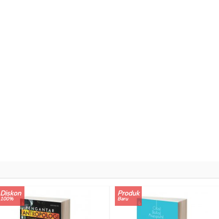
Diskon
Produk
100%
Baru