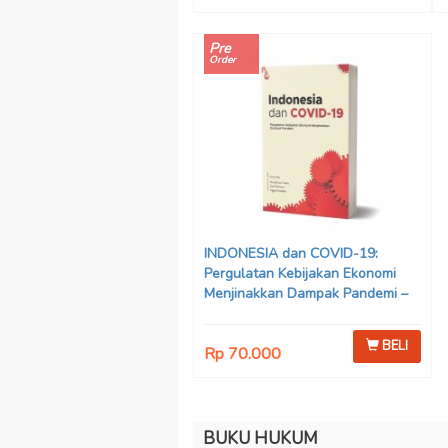
Pre
Order
INDONESIA dan COVID-19:
Pergulatan Kebijakan Ekonomi
Menjinakkan Dampak Pandemi –
Ahmad Erani Yustika, dkk
BELI
Rp 70.000
BUKU HUKUM