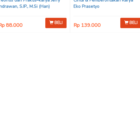
Teoritis dan Praktis–karya Jerry
Cinta & Pemberontakan Karya
Indrawan, S.IP., M.Si (Han)
Eko Prasetyo
BELI
BELI
Rp 88.000
Rp 139.000