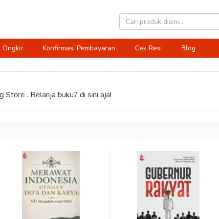
 Ongkir
Konfirmasi Pembayaran
Cek Resi
Blog
 Store . Belanja buku? di sini aja!