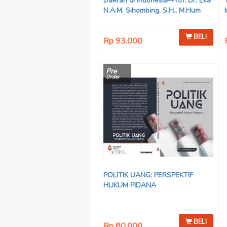
Daerah di Indonesia–Prof. Dr. Eka
N.A.M. Sihombing, S.H., M.Hum
BELI
Rp 93.000
Pre
Order
POLITIK UANG: PERSPEKTIF
HUKUM PIDANA
BELI
Rp 80.000