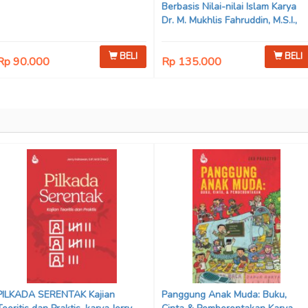
Berbasis Nilai-nilai Islam Karya
Dr. M. Mukhlis Fahruddin, M.S.I.,
Dr. Siti Hamimah, S.H., M.H., &
Adrenal Stezen, S.H., M.H.
BELI
BELI
Rp 90.000
Rp 135.000
PILKADA SERENTAK Kajian
Panggung Anak Muda: Buku,