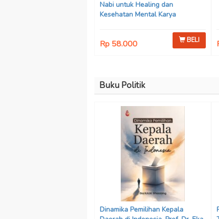
Nabi untuk Healing dan
Kesehatan Mental Karya
Mohammad Fajar Alchusyairi,
Ilham Ramadhan, Lu’lu’atus
BELI
Rp 58.000
Saniyya Fadhila, Avanda Chintya
Cahyaning Putri, dan Arjunedi
Buku Politik
Dinamika Pemilihan Kepala