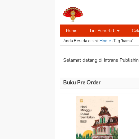
Home
Lini Penerbit
Cek
Anda Berada disini:
Home
›
Tag ‘hama’
Selamat datang di Intrans Publishing
Buku Pre Order