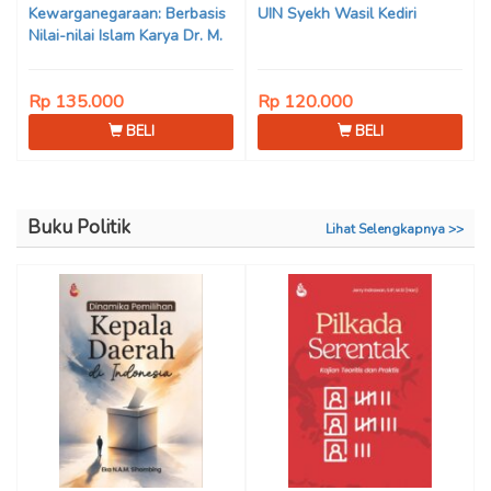
Kewarganegaraan: Berbasis
UIN Syekh Wasil Kediri
Nilai-nilai Islam Karya Dr. M.
Mukhlis Fahruddin, M.S.I., Dr.
Siti Hamimah, S.H., M.H., &
Rp 135.000
Rp 120.000
Adrenal Stezen, S.H., M.H.
BELI
BELI
Buku Politik
Lihat Selengkapnya >>