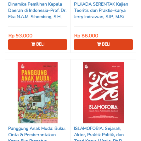
Dinamika Pemilihan Kepala
PILKADA SERENTAK Kajian
Daerah di Indonesia–Prof. Dr.
Teoritis dan Praktis–karya
Eka N.A.M. Sihombing, S.H.,
Jerry Indrawan, S.IP., M.Si
M.Hum
(Han)
Rp 93.000
Rp 88.000
BELI
BELI
Panggung Anak Muda: Buku,
ISLAMOFOBIA: Sejarah,
Cinta & Pemberontakan
Aktor, Praktik Politik, dan