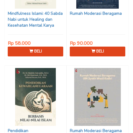
Son Haji, Dede Sunarya,
Iwan Setiawan, Nur Afiatin
Mindfulness Islami: 40 Sabda
Rumah Moderasi Beragama
Editor: Mi’raj Dodi Kurniawan
Nabi untuk Healing dan
Kesehatan Mental Karya
Mohammad Fajar Alchusyairi,
Ilham Ramadhan, Lu’lu’atus
Rp 58.000
Rp 90.000
Saniyya Fadhila, Avanda
Chintya Cahyaning Putri, dan
BELI
BELI
Arjunedi
Pendidikan
Rumah Moderasi Beragama