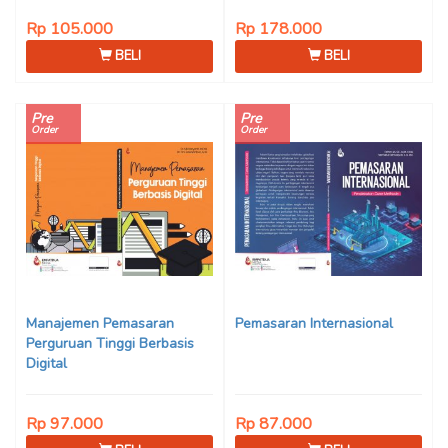
Rp 105.000
Rp 178.000
BELI
BELI
Pre
Pre
Order
Order
Manajemen Pemasaran
Pemasaran Internasional
Perguruan Tinggi Berbasis
Digital
Rp 97.000
Rp 87.000