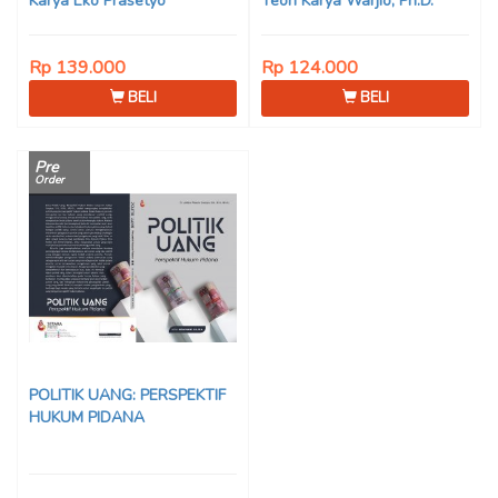
Karya Eko Prasetyo
Teori Karya Warjio, Ph.D.
Rp 139.000
Rp 124.000
BELI
BELI
Pre
Order
POLITIK UANG: PERSPEKTIF
HUKUM PIDANA