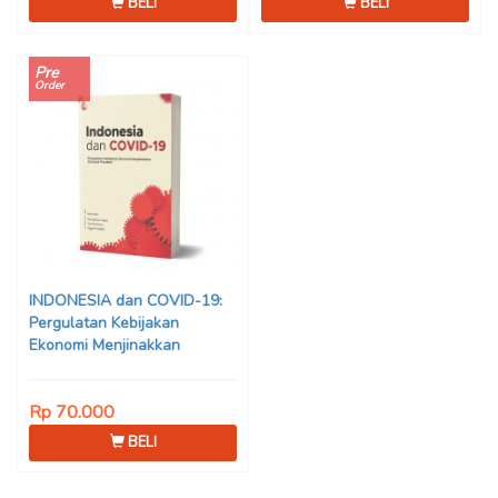
BELI
BELI
Pre
Order
INDONESIA dan COVID-19:
Pergulatan Kebijakan
Ekonomi Menjinakkan
Dampak Pandemi – Ahmad
Erani Yustika, dkk
Rp 70.000
BELI