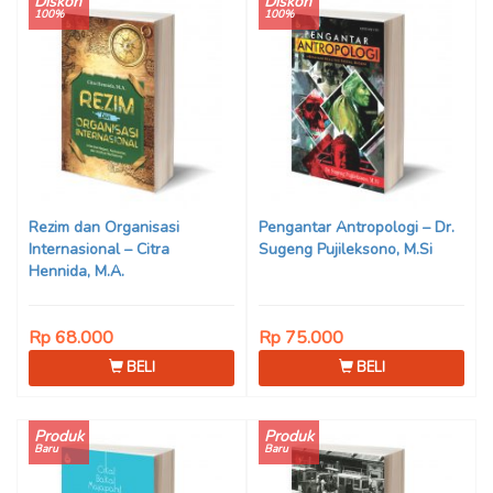
Diskon
Diskon
100%
100%
Rezim dan Organisasi
Pengantar Antropologi – Dr.
Internasional – Citra
Sugeng Pujileksono, M.Si
Hennida, M.A.
Rp 68.000
Rp 75.000
BELI
BELI
Produk
Produk
Baru
Baru