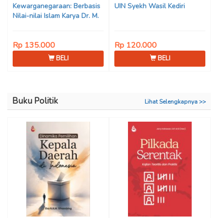
Kewarganegaraan: Berbasis
UIN Syekh Wasil Kediri
Nilai-nilai Islam Karya Dr. M.
Mukhlis Fahruddin, M.S.I., Dr.
Siti Hamimah, S.H., M.H., &
Rp 135.000
Rp 120.000
Adrenal Stezen, S.H., M.H.
BELI
BELI
Buku Politik
Lihat Selengkapnya >>