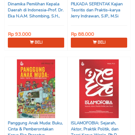
Dinamika Pemilihan Kepala
PILKADA SERENTAK Kajian
Daerah di Indonesia–Prof. Dr.
Teoritis dan Praktis–karya
Eka N.A.M. Sihombing, S.H.,
Jerry Indrawan, S.IP., M.Si
M.Hum
(Han)
Rp 93.000
Rp 88.000
BELI
BELI
Panggung Anak Muda: Buku,
ISLAMOFOBIA: Sejarah,
Cinta & Pemberontakan
Aktor, Praktik Politik, dan