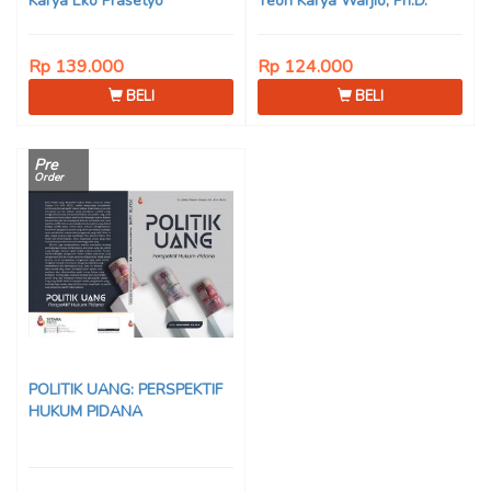
Karya Eko Prasetyo
Teori Karya Warjio, Ph.D.
Rp 139.000
Rp 124.000
BELI
BELI
Pre
Order
POLITIK UANG: PERSPEKTIF
HUKUM PIDANA