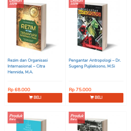
Diskon
Diskon
100%
100%
Rezim dan Organisasi
Pengantar Antropologi – Dr.
Internasional – Citra
Sugeng Pujileksono, M.Si
Hennida, M.A.
Rp 68.000
Rp 75.000
BELI
BELI
Produk
Produk
Baru
Baru