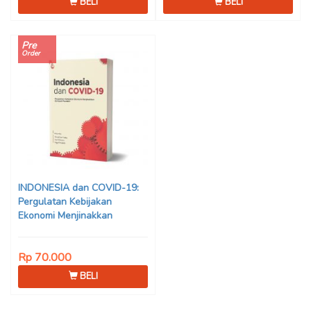
BELI
BELI
Pre
Order
INDONESIA dan COVID-19:
Pergulatan Kebijakan
Ekonomi Menjinakkan
Dampak Pandemi – Ahmad
Erani Yustika, dkk
Rp 70.000
BELI