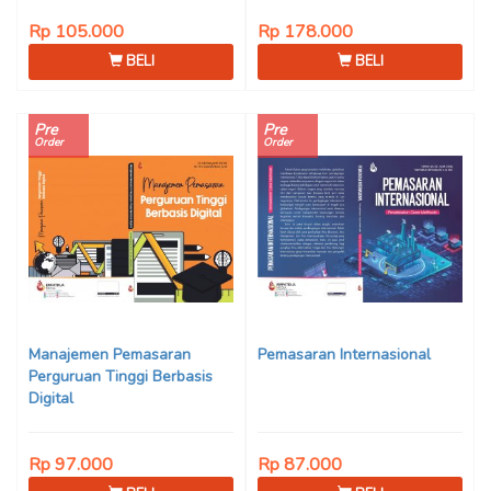
Rp 105.000
Rp 178.000
BELI
BELI
Pre
Pre
Order
Order
Manajemen Pemasaran
Pemasaran Internasional
Perguruan Tinggi Berbasis
Digital
Rp 97.000
Rp 87.000