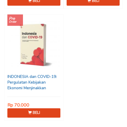
BELI
BELI
Pre
Order
INDONESIA dan COVID-19:
Pergulatan Kebijakan
Ekonomi Menjinakkan
Dampak Pandemi – Ahmad
Erani Yustika, dkk
Rp 70.000
BELI