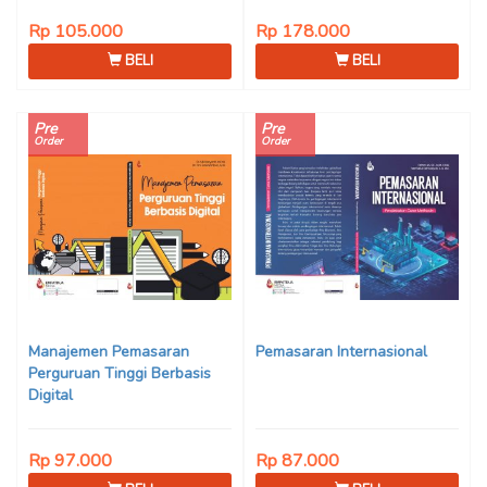
Rp 105.000
Rp 178.000
BELI
BELI
Pre
Pre
Order
Order
Manajemen Pemasaran
Pemasaran Internasional
Perguruan Tinggi Berbasis
Digital
Rp 97.000
Rp 87.000