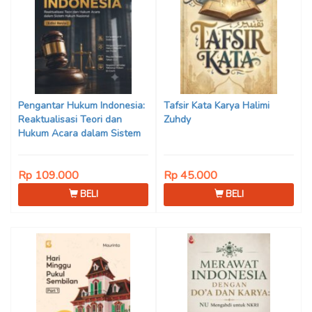
Pengantar Hukum Indonesia:
Tafsir Kata Karya Halimi
Reaktualisasi Teori dan
Zuhdy
Hukum Acara dalam Sistem
Hukum Nasional (Edisi Revisi)
Karya Prof. Dr. Mohammad
Rp 109.000
Rp 45.000
Jamin, S.H., M.Hum., dkk.
BELI
BELI