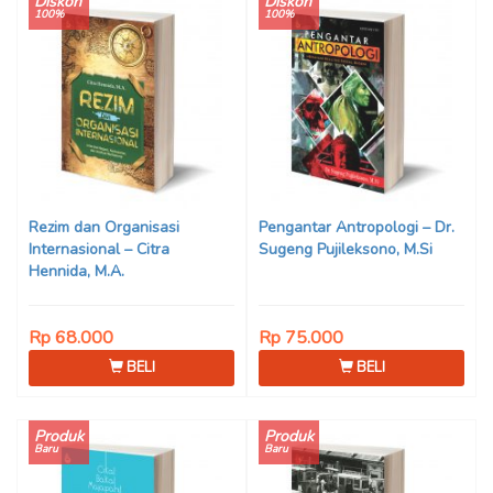
Diskon
Diskon
100%
100%
Rezim dan Organisasi
Pengantar Antropologi – Dr.
Internasional – Citra
Sugeng Pujileksono, M.Si
Hennida, M.A.
Rp 68.000
Rp 75.000
BELI
BELI
Produk
Produk
Baru
Baru