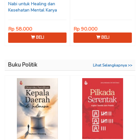
Nabi untuk Healing dan
Kesehatan Mental Karya
Mohammad Fajar Alchusyairi,
Ilham Ramadhan, Lu’lu’atus
Rp 58.000
Rp 90.000
Saniyya Fadhila, Avanda
Chintya Cahyaning Putri, dan
BELI
BELI
Arjunedi
Buku Politik
Lihat Selengkapnya >>