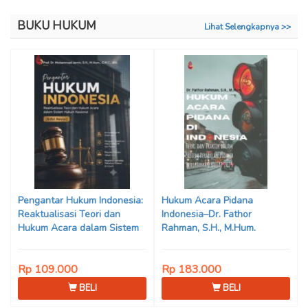
BUKU HUKUM
Lihat Selengkapnya >>
Pengantar Hukum Indonesia:
Hukum Acara Pidana
Reaktualisasi Teori dan
Indonesia–Dr. Fathor
Hukum Acara dalam Sistem
Rahman, S.H., M.Hum.
Hukum Nasional (Edisi Revisi)
Karya Prof. Dr. Mohammad
Rp 109.000
Rp 183.000
Jamin, S.H., M.Hum., dkk.
BELI
BELI