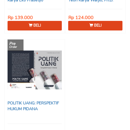
Karya Eko Prasetyo
Teori Karya Warjio, Ph.D.
Rp 139.000
Rp 124.000
BELI
BELI
Pre
Order
POLITIK UANG: PERSPEKTIF
HUKUM PIDANA