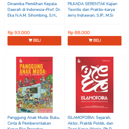
Dinamika Pemilihan Kepala
PILKADA SERENTAK Kajian
Daerah di Indonesia–Prof. Dr.
Teoritis dan Praktis–karya
Eka N.A.M. Sihombing, S.H.,
Jerry Indrawan, S.IP., M.Si
M.Hum
(Han)
Rp 93.000
Rp 88.000
BELI
BELI
Panggung Anak Muda: Buku,
ISLAMOFOBIA: Sejarah,
Cinta & Pemberontakan
Aktor, Praktik Politik, dan