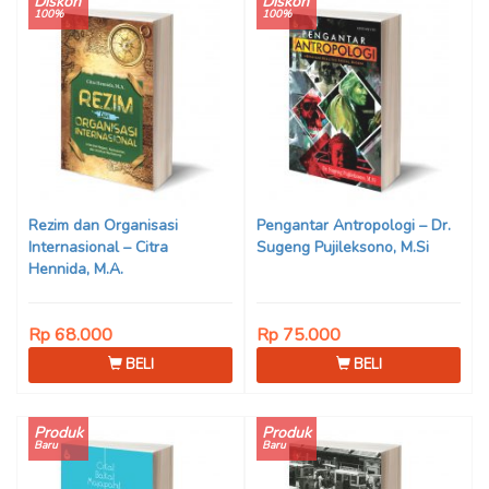
Diskon
Diskon
100%
100%
Rezim dan Organisasi
Pengantar Antropologi – Dr.
Internasional – Citra
Sugeng Pujileksono, M.Si
Hennida, M.A.
Rp 68.000
Rp 75.000
BELI
BELI
Produk
Produk
Baru
Baru