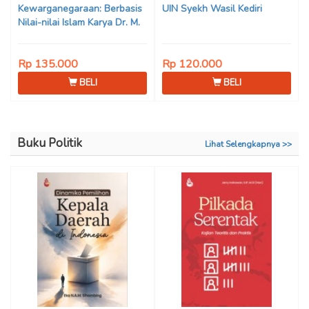
Kewarganegaraan: Berbasis
UIN Syekh Wasil Kediri
Nilai-nilai Islam Karya Dr. M.
Mukhlis Fahruddin, M.S.I., Dr.
Siti Hamimah, S.H., M.H., &
Rp 135.000
Rp 120.000
Adrenal Stezen, S.H., M.H.
BELI
BELI
Buku Politik
Lihat Selengkapnya >>