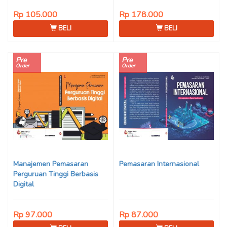
Rp 105.000
Rp 178.000
BELI
BELI
Pre
Pre
Order
Order
Manajemen Pemasaran
Pemasaran Internasional
Perguruan Tinggi Berbasis
Digital
Rp 97.000
Rp 87.000