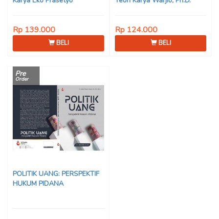
Karya Eko Prasetyo
Teori Karya Warjio, Ph.D.
Rp 139.000
Rp 124.000
BELI
BELI
Pre
Order
POLITIK UANG: PERSPEKTIF
HUKUM PIDANA