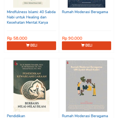
Son Haji, Dede Sunarya,
Iwan Setiawan, Nur Afiatin
Mindfulness Islami: 40 Sabda
Rumah Moderasi Beragama
Editor: Mi’raj Dodi Kurniawan
Nabi untuk Healing dan
Kesehatan Mental Karya
Mohammad Fajar Alchusyairi,
Ilham Ramadhan, Lu’lu’atus
Rp 58.000
Rp 90.000
Saniyya Fadhila, Avanda
Chintya Cahyaning Putri, dan
BELI
BELI
Arjunedi
Pendidikan
Rumah Moderasi Beragama