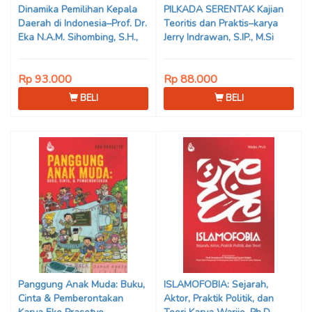
Dinamika Pemilihan Kepala
PILKADA SERENTAK Kajian
Daerah di Indonesia–Prof. Dr.
Teoritis dan Praktis–karya
Eka N.A.M. Sihombing, S.H.,
Jerry Indrawan, S.IP., M.Si
M.Hum
(Han)
Rp 93.000
Rp 88.000
BELI
BELI
Panggung Anak Muda: Buku,
ISLAMOFOBIA: Sejarah,
Cinta & Pemberontakan
Aktor, Praktik Politik, dan