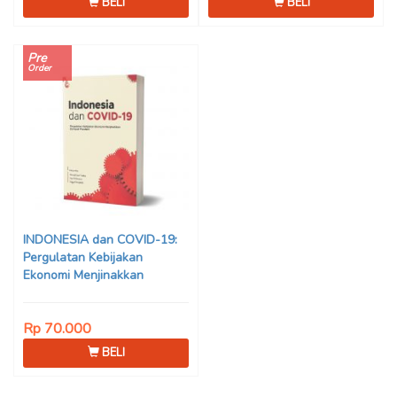
BELI
BELI
Pre
Order
INDONESIA dan COVID-19:
Pergulatan Kebijakan
Ekonomi Menjinakkan
Dampak Pandemi – Ahmad
Erani Yustika, dkk
Rp 70.000
BELI