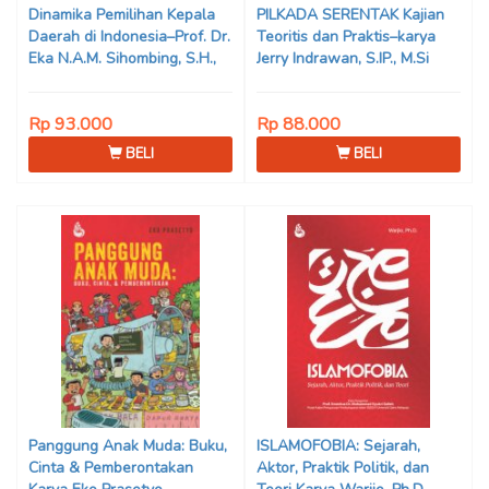
Dinamika Pemilihan Kepala
PILKADA SERENTAK Kajian
Daerah di Indonesia–Prof. Dr.
Teoritis dan Praktis–karya
Eka N.A.M. Sihombing, S.H.,
Jerry Indrawan, S.IP., M.Si
M.Hum
(Han)
Rp 93.000
Rp 88.000
BELI
BELI
Panggung Anak Muda: Buku,
ISLAMOFOBIA: Sejarah,
Cinta & Pemberontakan
Aktor, Praktik Politik, dan