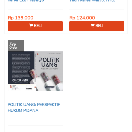
Karya Eko Prasetyo
Teori Karya Warjio, Ph.D.
Rp 139.000
Rp 124.000
BELI
BELI
Pre
Order
POLITIK UANG: PERSPEKTIF
HUKUM PIDANA