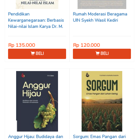
Pendidikan
Rumah Moderasi Beragama
Kewarganegaraan: Berbasis
UIN Syekh Wasil Kediri
Nilai-nilai Islam Karya Dr. M.
Mukhlis Fahruddin, M.S.I., Dr.
Siti Hamimah, S.H., M.H., &
Rp 135.000
Rp 120.000
Adrenal Stezen, S.H., M.H.
BELI
BELI
Anggur Hijau: Budidaya dan
Sorgum: Emas Pangan dari