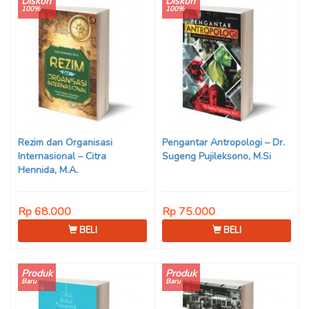
Diskon
Diskon
100%
100%
Rezim dan Organisasi
Pengantar Antropologi – Dr.
Internasional – Citra
Sugeng Pujileksono, M.Si
Hennida, M.A.
Rp 68.000
Rp 75.000
BELI
BELI
Produk
Produk
Baru
Baru