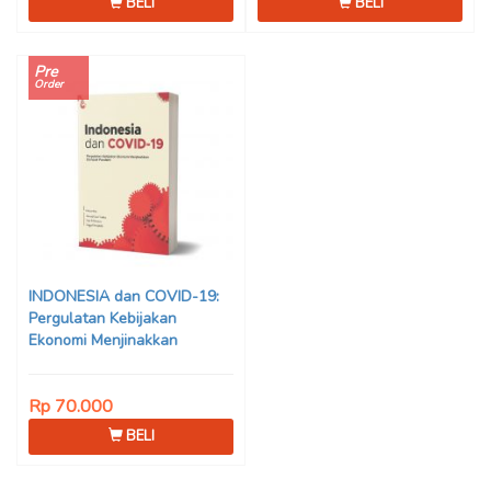
BELI
BELI
Pre
Order
INDONESIA dan COVID-19:
Pergulatan Kebijakan
Ekonomi Menjinakkan
Dampak Pandemi – Ahmad
Erani Yustika, dkk
Rp 70.000
BELI