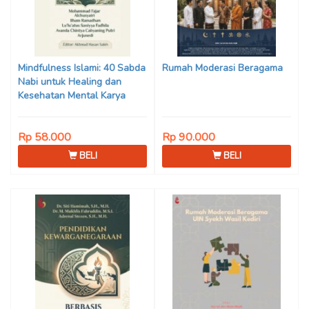
Kartadisastra, Aja Rowikarim,
Dani Danial M, Iskandar
Junaedi, Agus Asri Sabana,
Son Haji, Dede Sunarya,
Iwan Setiawan, Nur Afiatin
Mindfulness Islami: 40 Sabda
Rumah Moderasi Beragama
Editor: Mi’raj Dodi Kurniawan
Nabi untuk Healing dan
Kesehatan Mental Karya
Mohammad Fajar Alchusyairi,
Ilham Ramadhan, Lu’lu’atus
Rp 58.000
Rp 90.000
Saniyya Fadhila, Avanda
Chintya Cahyaning Putri, dan
BELI
BELI
Arjunedi