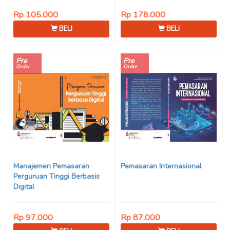
Rp 105.000
Rp 178.000
BELI
BELI
Pre
Pre
Order
Order
Manajemen Pemasaran
Pemasaran Internasional
Perguruan Tinggi Berbasis
Digital
Rp 97.000
Rp 87.000