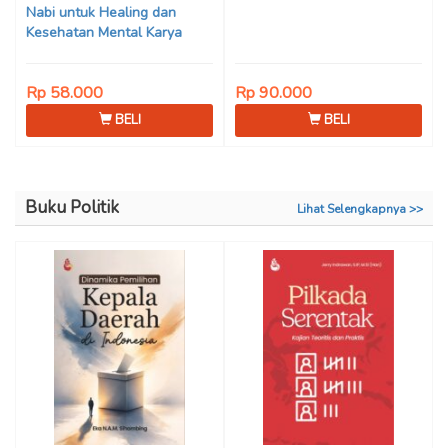
Nabi untuk Healing dan
Kesehatan Mental Karya
Mohammad Fajar Alchusyairi,
Ilham Ramadhan, Lu’lu’atus
Rp 58.000
Rp 90.000
Saniyya Fadhila, Avanda
Chintya Cahyaning Putri, dan
BELI
BELI
Arjunedi
Buku Politik
Lihat Selengkapnya >>