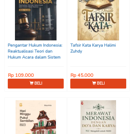
Pengantar Hukum Indonesia:
Tafsir Kata Karya Halimi
Reaktualisasi Teori dan
Zuhdy
Hukum Acara dalam Sistem
Hukum Nasional (Edisi Revisi)
Karya Prof. Dr. Mohammad
Rp 109.000
Rp 45.000
Jamin, S.H., M.Hum., dkk.
BELI
BELI