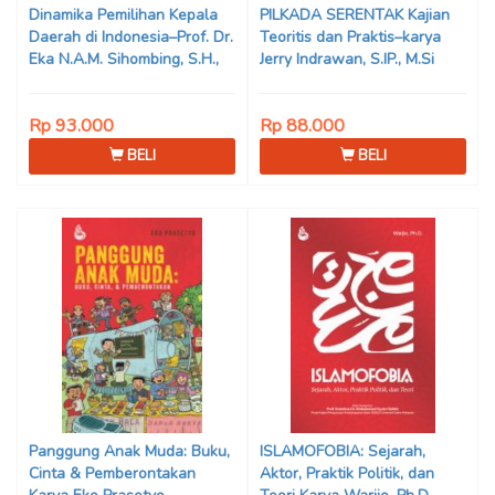
Dinamika Pemilihan Kepala
PILKADA SERENTAK Kajian
Daerah di Indonesia–Prof. Dr.
Teoritis dan Praktis–karya
Eka N.A.M. Sihombing, S.H.,
Jerry Indrawan, S.IP., M.Si
M.Hum
(Han)
Rp 93.000
Rp 88.000
BELI
BELI
Panggung Anak Muda: Buku,
ISLAMOFOBIA: Sejarah,
Cinta & Pemberontakan
Aktor, Praktik Politik, dan