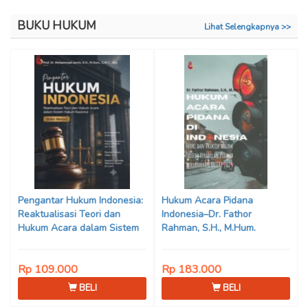
BUKU HUKUM
Lihat Selengkapnya >>
Pengantar Hukum Indonesia:
Hukum Acara Pidana
Reaktualisasi Teori dan
Indonesia–Dr. Fathor
Hukum Acara dalam Sistem
Rahman, S.H., M.Hum.
Hukum Nasional (Edisi Revisi)
Karya Prof. Dr. Mohammad
Rp 109.000
Rp 183.000
Jamin, S.H., M.Hum., dkk.
BELI
BELI