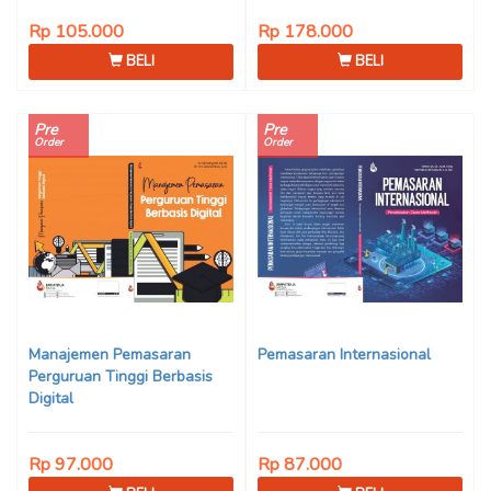
Rp 105.000
Rp 178.000
BELI
BELI
Pre
Pre
Order
Order
Manajemen Pemasaran
Pemasaran Internasional
Perguruan Tinggi Berbasis
Digital
Rp 97.000
Rp 87.000