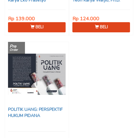
Karya Eko Prasetyo
Teori Karya Warjio, Ph.D.
Rp 139.000
Rp 124.000
BELI
BELI
Pre
Order
POLITIK UANG: PERSPEKTIF
HUKUM PIDANA