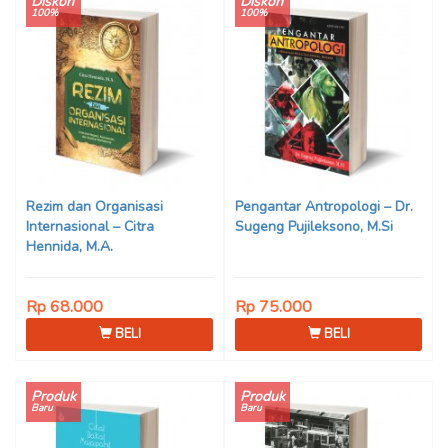
Diskon
Diskon
100%
100%
Rezim dan Organisasi
Pengantar Antropologi – Dr.
Internasional – Citra
Sugeng Pujileksono, M.Si
Hennida, M.A.
Rp 68.000
Rp 75.000
BELI
BELI
Produk
Produk
Baru
Baru