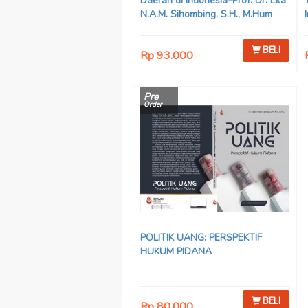
Daerah di Indonesia–Prof. Dr. Eka
N.A.M. Sihombing, S.H., M.Hum
BELI
Rp 93.000
Pre
Order
POLITIK UANG: PERSPEKTIF
HUKUM PIDANA
BELI
Rp 80.000