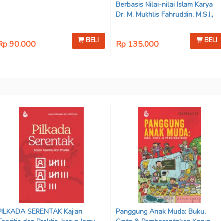
Berbasis Nilai-nilai Islam Karya
Dr. M. Mukhlis Fahruddin, M.S.I.,
Dr. Siti Hamimah, S.H., M.H., &
Adrenal Stezen, S.H., M.H.
BELI
BELI
Rp 90.000
Rp 135.000
PILKADA SERENTAK Kajian
Panggung Anak Muda: Buku,