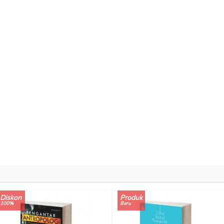
Diskon
Produk
100%
Baru