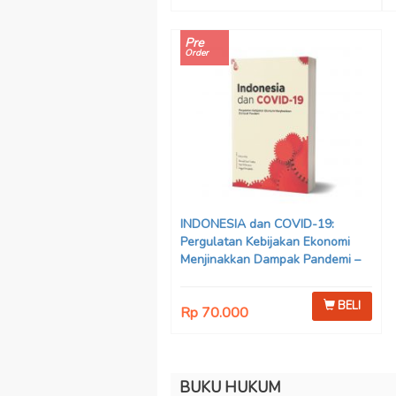
Pre
Order
INDONESIA dan COVID-19:
Pergulatan Kebijakan Ekonomi
Menjinakkan Dampak Pandemi –
Ahmad Erani Yustika, dkk
BELI
Rp 70.000
BUKU HUKUM