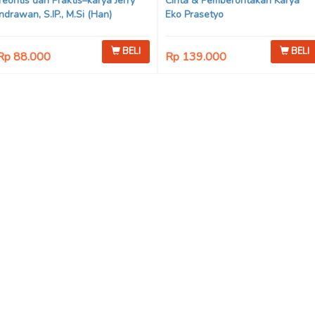
Teoritis dan Praktis–karya Jerry
Cinta & Pemberontakan Karya
Indrawan, S.IP., M.Si (Han)
Eko Prasetyo
BELI
BELI
Rp 88.000
Rp 139.000