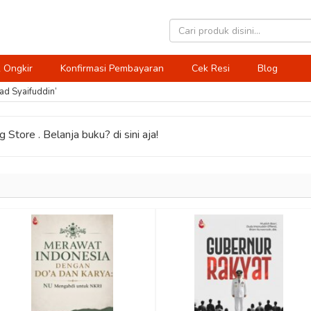
 Ongkir
Konfirmasi Pembayaran
Cek Resi
Blog
d Syaifuddin’
 Store . Belanja buku? di sini aja!