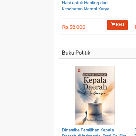
Nabi untuk Healing dan
Kesehatan Mental Karya
Mohammad Fajar Alchusyairi,
Ilham Ramadhan, Lu’lu’atus
BELI
Rp 58.000
Saniyya Fadhila, Avanda Chintya
Cahyaning Putri, dan Arjunedi
Buku Politik
Dinamika Pemilihan Kepala