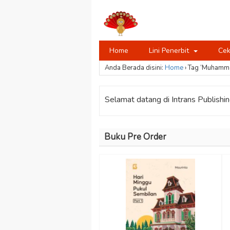
Home
Lini Penerbit
Cek
Anda Berada disini:
Home
›
Tag ‘Muhamma
Selamat datang di Intrans Publishing
Buku Pre Order