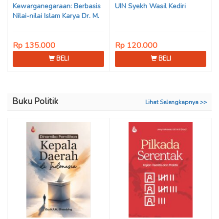
Kewarganegaraan: Berbasis
UIN Syekh Wasil Kediri
Nilai-nilai Islam Karya Dr. M.
Mukhlis Fahruddin, M.S.I., Dr.
Siti Hamimah, S.H., M.H., &
Rp 135.000
Rp 120.000
Adrenal Stezen, S.H., M.H.
BELI
BELI
Buku Politik
Lihat Selengkapnya >>