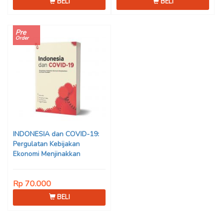
BELI
BELI
Pre
Order
INDONESIA dan COVID-19:
Pergulatan Kebijakan
Ekonomi Menjinakkan
Dampak Pandemi – Ahmad
Erani Yustika, dkk
Rp 70.000
BELI