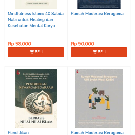
Son Haji, Dede Sunarya,
Iwan Setiawan, Nur Afiatin
Mindfulness Islami: 40 Sabda
Rumah Moderasi Beragama
Editor: Mi’raj Dodi Kurniawan
Nabi untuk Healing dan
Kesehatan Mental Karya
Mohammad Fajar Alchusyairi,
Ilham Ramadhan, Lu’lu’atus
Rp 58.000
Rp 90.000
Saniyya Fadhila, Avanda
Chintya Cahyaning Putri, dan
BELI
BELI
Arjunedi
Pendidikan
Rumah Moderasi Beragama