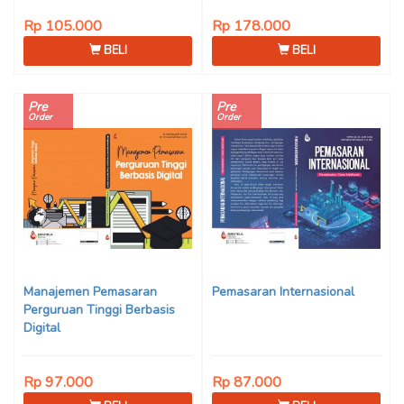
Rp 105.000
Rp 178.000
BELI
BELI
Pre
Pre
Order
Order
Manajemen Pemasaran
Pemasaran Internasional
Perguruan Tinggi Berbasis
Digital
Rp 97.000
Rp 87.000