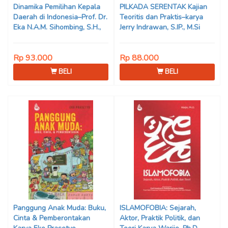
Dinamika Pemilihan Kepala
PILKADA SERENTAK Kajian
Daerah di Indonesia–Prof. Dr.
Teoritis dan Praktis–karya
Eka N.A.M. Sihombing, S.H.,
Jerry Indrawan, S.IP., M.Si
M.Hum
(Han)
Rp 93.000
Rp 88.000
BELI
BELI
Panggung Anak Muda: Buku,
ISLAMOFOBIA: Sejarah,
Cinta & Pemberontakan
Aktor, Praktik Politik, dan