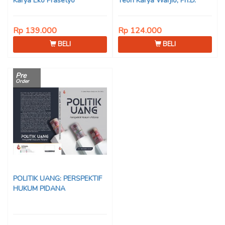
Karya Eko Prasetyo
Teori Karya Warjio, Ph.D.
Rp 139.000
Rp 124.000
BELI
BELI
Pre
Order
POLITIK UANG: PERSPEKTIF
HUKUM PIDANA