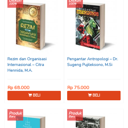
Diskon
Diskon
100%
100%
Rezim dan Organisasi
Pengantar Antropologi – Dr.
Internasional – Citra
Sugeng Pujileksono, M.Si
Hennida, M.A.
Rp 68.000
Rp 75.000
BELI
BELI
Produk
Produk
Baru
Baru