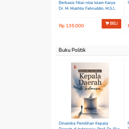
Berbasis Nilai-nilai Islam Karya
Dr. M. Mukhlis Fahruddin, M.S.I.,
Dr. Siti Hamimah, S.H., M.H., &
Adrenal Stezen, S.H., M.H.
BELI
Rp 135.000
Buku Politik
Dinamika Pemilihan Kepala