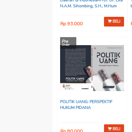
Daerah di Indonesia–Prof. Dr. Eka
N.A.M. Sihombing, S.H., M.Hum
BELI
Rp 93.000
Pre
Order
POLITIK UANG: PERSPEKTIF
HUKUM PIDANA
BELI
Rp 80.000