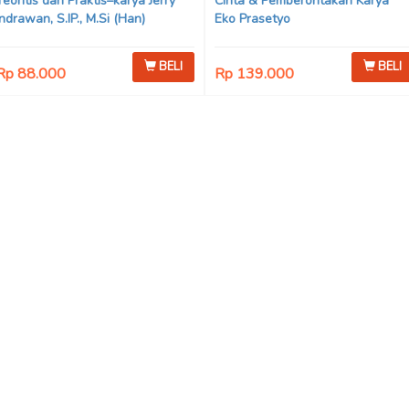
Teoritis dan Praktis–karya Jerry
Cinta & Pemberontakan Karya
Indrawan, S.IP., M.Si (Han)
Eko Prasetyo
BELI
BELI
Rp 88.000
Rp 139.000