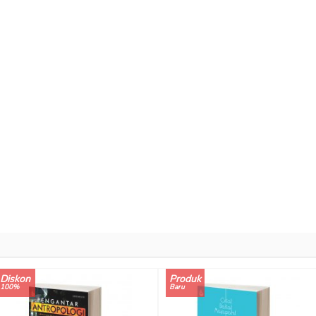
Diskon
Produk
100%
Baru