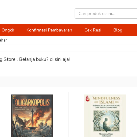
 Ongkir
Konfirmasi Pembayaran
Cek Resi
Blog
ahan’
 Store . Belanja buku? di sini aja!