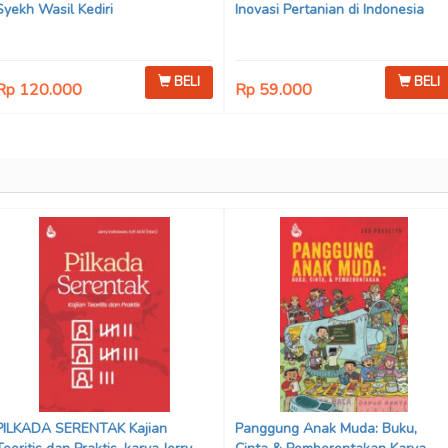
Syekh Wasil Kediri
Inovasi Pertanian di Indonesia
BELI
BELI
Rp 120.000
Rp 59.000
PILKADA SERENTAK Kajian
Panggung Anak Muda: Buku,