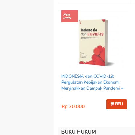
Pre
Order
INDONESIA dan COVID-19:
Pergulatan Kebijakan Ekonomi
Menjinakkan Dampak Pandemi –
Ahmad Erani Yustika, dkk
BELI
Rp 70.000
BUKU HUKUM