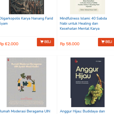
Oligarkopolis Karya Nanang Farid
Mindfulness Islami: 40 Sabda
Syam
Nabi untuk Healing dan
Kesehatan Mental Karya
Mohammad Fajar Alchusyairi,
Ilham Ramadhan, Lu’lu’atus
BELI
BELI
Rp 62.000
Rp 58.000
Saniyya Fadhila, Avanda Chintya
Cahyaning Putri, dan Arjunedi
Rumah Moderasi Beragama UIN
Anggur Hijau: Budidaya dan