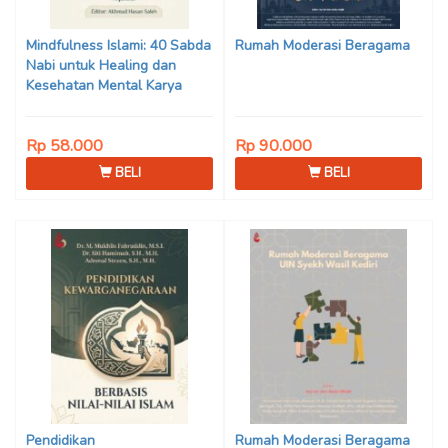
Son Haji, Dede Sunarya,
Iwan Setiawan, Nur Afiatin
Mindfulness Islami: 40 Sabda
Rumah Moderasi Beragama
Editor: Mi’raj Dodi Kurniawan
Nabi untuk Healing dan
Kesehatan Mental Karya
Mohammad Fajar Alchusyairi,
Ilham Ramadhan, Lu’lu’atus
Rp 58.000
Rp 90.000
Saniyya Fadhila, Avanda
Chintya Cahyaning Putri, dan
BELI
BELI
Arjunedi
Pendidikan
Rumah Moderasi Beragama