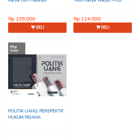
Karya Eko Prasetyo
Teori Karya Warjio, Ph.D.
Rp 139.000
Rp 124.000
BELI
BELI
Pre
Order
POLITIK UANG: PERSPEKTIF
HUKUM PIDANA