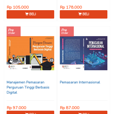
Rp 105.000
Rp 178.000
BELI
BELI
Pre
Pre
Order
Order
Manajemen Pemasaran
Pemasaran Internasional
Perguruan Tinggi Berbasis
Digital
Rp 97.000
Rp 87.000