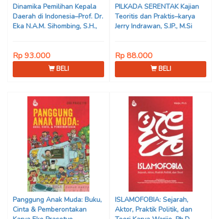
Dinamika Pemilihan Kepala
PILKADA SERENTAK Kajian
Daerah di Indonesia–Prof. Dr.
Teoritis dan Praktis–karya
Eka N.A.M. Sihombing, S.H.,
Jerry Indrawan, S.IP., M.Si
M.Hum
(Han)
Rp 93.000
Rp 88.000
BELI
BELI
Panggung Anak Muda: Buku,
ISLAMOFOBIA: Sejarah,
Cinta & Pemberontakan
Aktor, Praktik Politik, dan