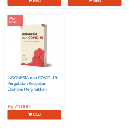
BELI
BELI
Pre
Order
INDONESIA dan COVID-19:
Pergulatan Kebijakan
Ekonomi Menjinakkan
Dampak Pandemi – Ahmad
Erani Yustika, dkk
Rp 70.000
BELI