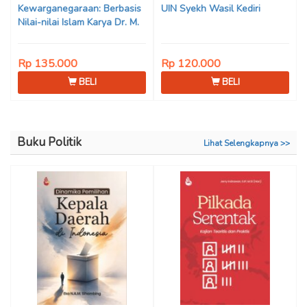
Kewarganegaraan: Berbasis
UIN Syekh Wasil Kediri
Nilai-nilai Islam Karya Dr. M.
Mukhlis Fahruddin, M.S.I., Dr.
Siti Hamimah, S.H., M.H., &
Rp 135.000
Rp 120.000
Adrenal Stezen, S.H., M.H.
BELI
BELI
Buku Politik
Lihat Selengkapnya >>