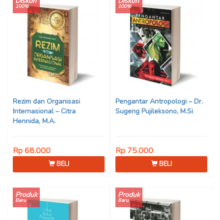
Diskon
Diskon
100%
100%
Rezim dan Organisasi
Pengantar Antropologi – Dr.
Internasional – Citra
Sugeng Pujileksono, M.Si
Hennida, M.A.
Rp 68.000
Rp 75.000
BELI
BELI
Produk
Produk
Baru
Baru