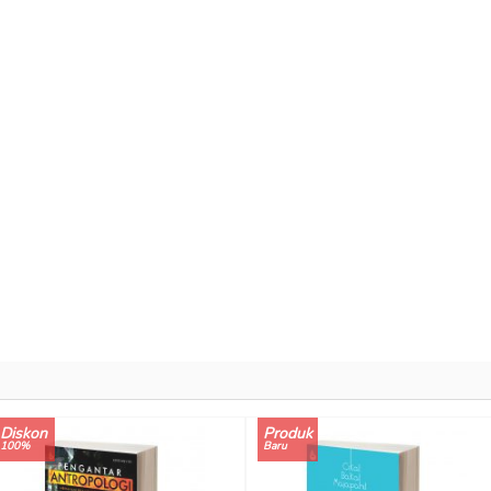
Diskon
Produk
100%
Baru