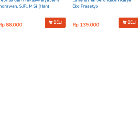
Teoritis dan Praktis–karya Jerry
Cinta & Pemberontakan Karya
Indrawan, S.IP., M.Si (Han)
Eko Prasetyo
BELI
BELI
Rp 88.000
Rp 139.000