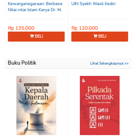
Kewarganegaraan: Berbasis
UIN Syekh Wasil Kediri
Nilai-nilai Islam Karya Dr. M.
Mukhlis Fahruddin, M.S.I., Dr.
Siti Hamimah, S.H., M.H., &
Rp 135.000
Rp 120.000
Adrenal Stezen, S.H., M.H.
BELI
BELI
Buku Politik
Lihat Selengkapnya >>