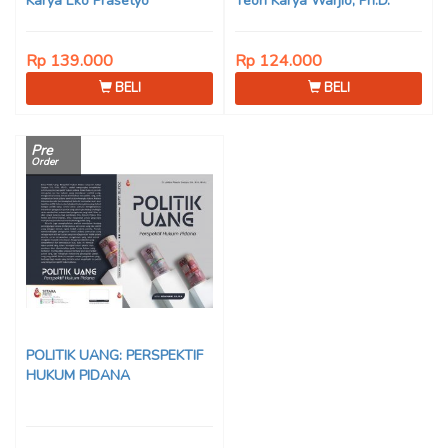
Karya Eko Prasetyo
Teori Karya Warjio, Ph.D.
Rp 139.000
Rp 124.000
BELI
BELI
Pre
Order
POLITIK UANG: PERSPEKTIF
HUKUM PIDANA