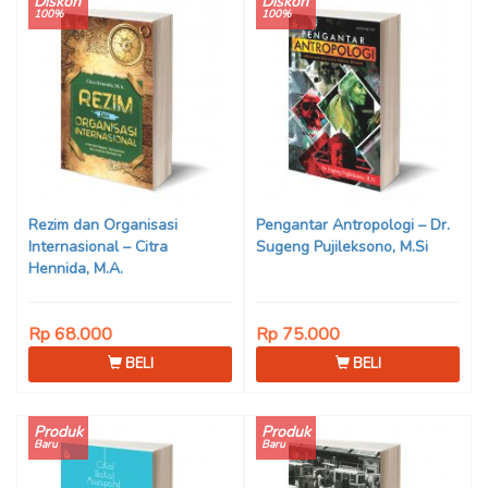
Diskon
Diskon
100%
100%
Rezim dan Organisasi
Pengantar Antropologi – Dr.
Internasional – Citra
Sugeng Pujileksono, M.Si
Hennida, M.A.
Rp 68.000
Rp 75.000
BELI
BELI
Produk
Produk
Baru
Baru