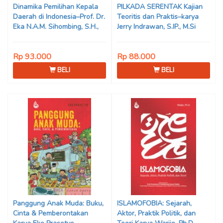
Dinamika Pemilihan Kepala
PILKADA SERENTAK Kajian
Daerah di Indonesia–Prof. Dr.
Teoritis dan Praktis–karya
Eka N.A.M. Sihombing, S.H.,
Jerry Indrawan, S.IP., M.Si
M.Hum
(Han)
Rp 93.000
Rp 88.000
BELI
BELI
Panggung Anak Muda: Buku,
ISLAMOFOBIA: Sejarah,
Cinta & Pemberontakan
Aktor, Praktik Politik, dan