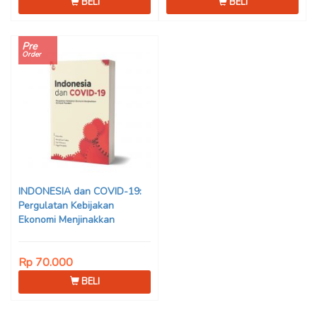
BELI
BELI
Pre
Order
INDONESIA dan COVID-19:
Pergulatan Kebijakan
Ekonomi Menjinakkan
Dampak Pandemi – Ahmad
Erani Yustika, dkk
Rp 70.000
BELI