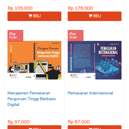
Rp 105.000
Rp 178.000
BELI
BELI
Pre
Pre
Order
Order
Manajemen Pemasaran
Pemasaran Internasional
Perguruan Tinggi Berbasis
Digital
Rp 97.000
Rp 87.000