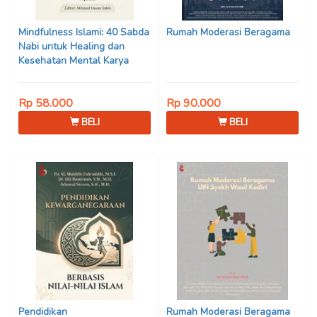
Son Haji, Dede Sunarya,
Iwan Setiawan, Nur Afiatin
Mindfulness Islami: 40 Sabda
Rumah Moderasi Beragama
Editor: Mi’raj Dodi Kurniawan
Nabi untuk Healing dan
Kesehatan Mental Karya
Mohammad Fajar Alchusyairi,
Ilham Ramadhan, Lu’lu’atus
Rp 58.000
Rp 90.000
Saniyya Fadhila, Avanda
Chintya Cahyaning Putri, dan
BELI
BELI
Arjunedi
Pendidikan
Rumah Moderasi Beragama