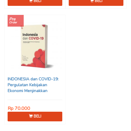
BELI
BELI
Pre
Order
INDONESIA dan COVID-19:
Pergulatan Kebijakan
Ekonomi Menjinakkan
Dampak Pandemi – Ahmad
Erani Yustika, dkk
Rp 70.000
BELI