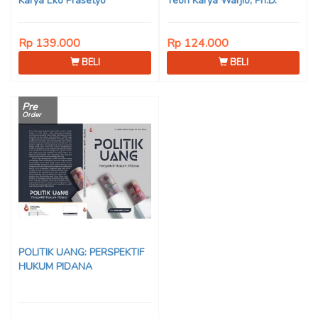
Karya Eko Prasetyo
Teori Karya Warjio, Ph.D.
Rp 139.000
Rp 124.000
BELI
BELI
Pre
Order
POLITIK UANG: PERSPEKTIF
HUKUM PIDANA