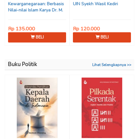
Kewarganegaraan: Berbasis
UIN Syekh Wasil Kediri
Nilai-nilai Islam Karya Dr. M.
Mukhlis Fahruddin, M.S.I., Dr.
Siti Hamimah, S.H., M.H., &
Rp 135.000
Rp 120.000
Adrenal Stezen, S.H., M.H.
BELI
BELI
Buku Politik
Lihat Selengkapnya >>