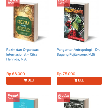
Diskon
Diskon
100%
100%
Rezim dan Organisasi
Pengantar Antropologi – Dr.
Internasional – Citra
Sugeng Pujileksono, M.Si
Hennida, M.A.
Rp 68.000
Rp 75.000
BELI
BELI
Produk
Produk
Baru
Baru