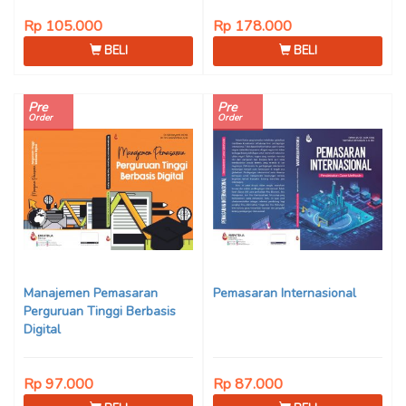
Rp 105.000
Rp 178.000
BELI
BELI
Pre
Pre
Order
Order
Manajemen Pemasaran
Pemasaran Internasional
Perguruan Tinggi Berbasis
Digital
Rp 97.000
Rp 87.000