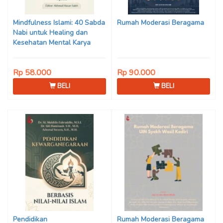
Son Haji, Dede Sunarya,
Iwan Setiawan, Nur Afiatin
Mindfulness Islami: 40 Sabda
Rumah Moderasi Beragama
Editor: Mi’raj Dodi Kurniawan
Nabi untuk Healing dan
Kesehatan Mental Karya
Mohammad Fajar Alchusyairi,
Ilham Ramadhan, Lu’lu’atus
Rp 58.000
Rp 90.000
Saniyya Fadhila, Avanda
Chintya Cahyaning Putri, dan
BELI
BELI
Arjunedi
Pendidikan
Rumah Moderasi Beragama