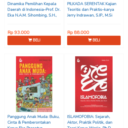
Dinamika Pemilihan Kepala
PILKADA SERENTAK Kajian
Daerah di Indonesia–Prof. Dr.
Teoritis dan Praktis–karya
Eka N.A.M. Sihombing, S.H.,
Jerry Indrawan, S.IP., M.Si
M.Hum
(Han)
Rp 93.000
Rp 88.000
BELI
BELI
Panggung Anak Muda: Buku,
ISLAMOFOBIA: Sejarah,
Cinta & Pemberontakan
Aktor, Praktik Politik, dan