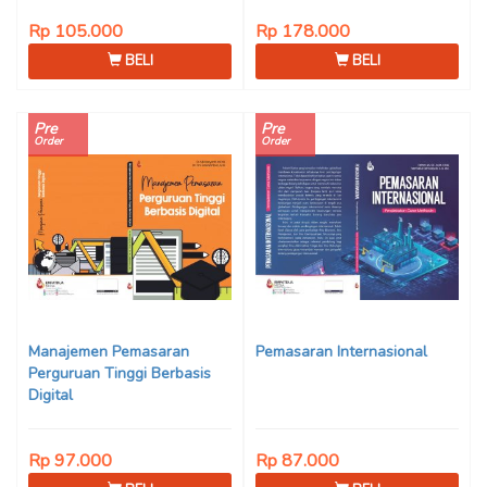
Rp 105.000
Rp 178.000
BELI
BELI
Pre
Pre
Order
Order
Manajemen Pemasaran
Pemasaran Internasional
Perguruan Tinggi Berbasis
Digital
Rp 97.000
Rp 87.000