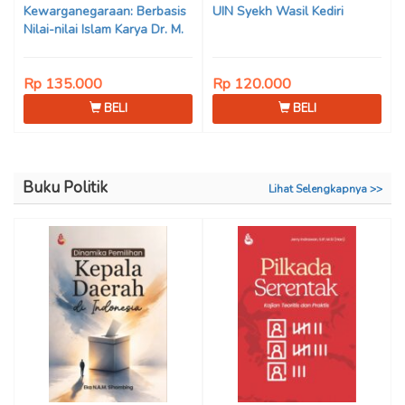
Kewarganegaraan: Berbasis
UIN Syekh Wasil Kediri
Nilai-nilai Islam Karya Dr. M.
Mukhlis Fahruddin, M.S.I., Dr.
Siti Hamimah, S.H., M.H., &
Rp 135.000
Rp 120.000
Adrenal Stezen, S.H., M.H.
BELI
BELI
Buku Politik
Lihat Selengkapnya >>