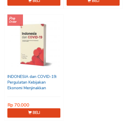
BELI
BELI
Pre
Order
INDONESIA dan COVID-19:
Pergulatan Kebijakan
Ekonomi Menjinakkan
Dampak Pandemi – Ahmad
Erani Yustika, dkk
Rp 70.000
BELI