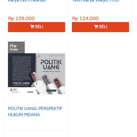
Karya Eko Prasetyo
Teori Karya Warjio, Ph.D.
Rp 139.000
Rp 124.000
BELI
BELI
Pre
Order
POLITIK UANG: PERSPEKTIF
HUKUM PIDANA