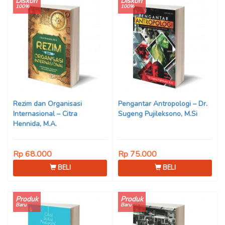
Diskon
Diskon
100%
100%
Rezim dan Organisasi
Pengantar Antropologi – Dr.
Internasional – Citra
Sugeng Pujileksono, M.Si
Hennida, M.A.
Rp 68.000
Rp 75.000
BELI
BELI
Produk
Produk
Baru
Baru