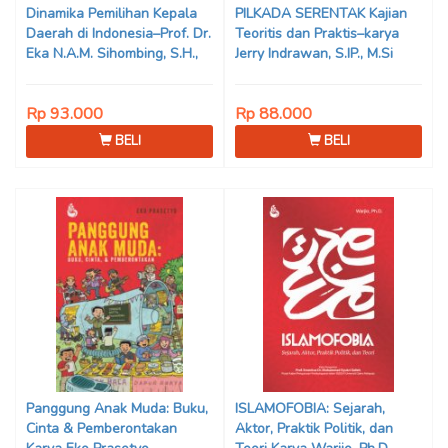
Dinamika Pemilihan Kepala
PILKADA SERENTAK Kajian
Daerah di Indonesia–Prof. Dr.
Teoritis dan Praktis–karya
Eka N.A.M. Sihombing, S.H.,
Jerry Indrawan, S.IP., M.Si
M.Hum
(Han)
Rp 93.000
Rp 88.000
BELI
BELI
Panggung Anak Muda: Buku,
ISLAMOFOBIA: Sejarah,
Cinta & Pemberontakan
Aktor, Praktik Politik, dan