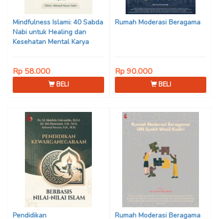
Son Haji, Dede Sunarya,
Iwan Setiawan, Nur Afiatin
Mindfulness Islami: 40 Sabda
Rumah Moderasi Beragama
Editor: Mi’raj Dodi Kurniawan
Nabi untuk Healing dan
Kesehatan Mental Karya
Mohammad Fajar Alchusyairi,
Ilham Ramadhan, Lu’lu’atus
Rp 58.000
Rp 90.000
Saniyya Fadhila, Avanda
Chintya Cahyaning Putri, dan
BELI
BELI
Arjunedi
Pendidikan
Rumah Moderasi Beragama