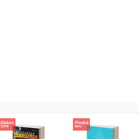
Diskon
Produk
100%
Baru