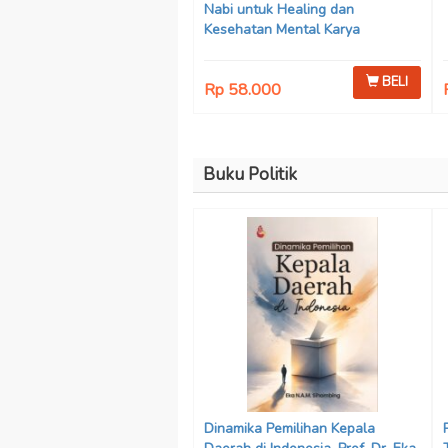
Nabi untuk Healing dan
Kesehatan Mental Karya
Mohammad Fajar Alchusyairi,
Ilham Ramadhan, Lu’lu’atus
BELI
Rp 58.000
Saniyya Fadhila, Avanda Chintya
Cahyaning Putri, dan Arjunedi
Buku Politik
Dinamika Pemilihan Kepala