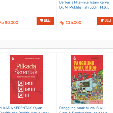
Berbasis Nilai-nilai Islam Karya
Dr. M. Mukhlis Fahruddin, M.S.I.,
Dr. Siti Hamimah, S.H., M.H., &
Adrenal Stezen, S.H., M.H.
BELI
BELI
Rp 90.000
Rp 135.000
PILKADA SERENTAK Kajian
Panggung Anak Muda: Buku,