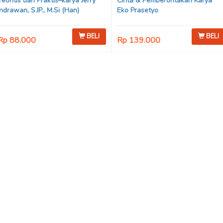
Teoritis dan Praktis–karya Jerry
Cinta & Pemberontakan Karya
Indrawan, S.IP., M.Si (Han)
Eko Prasetyo
BELI
BELI
Rp 88.000
Rp 139.000