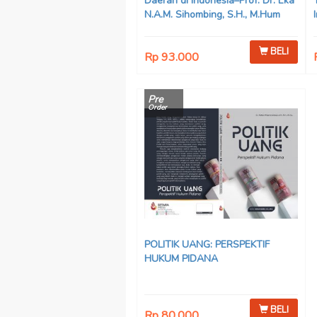
Daerah di Indonesia–Prof. Dr. Eka
N.A.M. Sihombing, S.H., M.Hum
BELI
Rp 93.000
Pre
Order
POLITIK UANG: PERSPEKTIF
HUKUM PIDANA
BELI
Rp 80.000