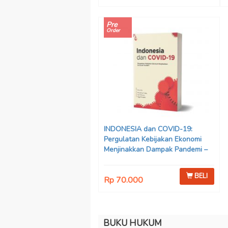
Pre
Order
INDONESIA dan COVID-19:
Pergulatan Kebijakan Ekonomi
Menjinakkan Dampak Pandemi –
Ahmad Erani Yustika, dkk
BELI
Rp 70.000
BUKU HUKUM