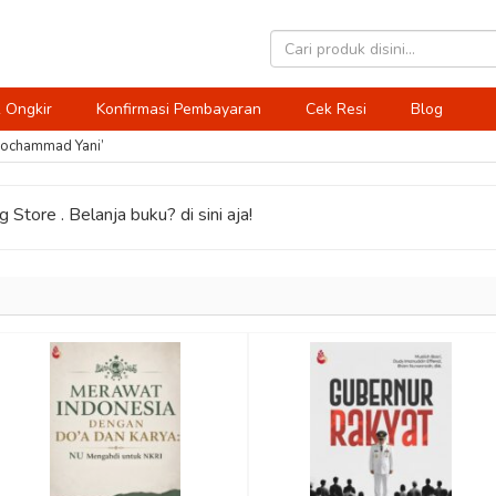
 Ongkir
Konfirmasi Pembayaran
Cek Resi
Blog
Mochammad Yani’
 Store . Belanja buku? di sini aja!