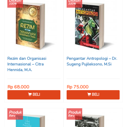
Diskon
Diskon
100%
100%
Rezim dan Organisasi
Pengantar Antropologi – Dr.
Internasional – Citra
Sugeng Pujileksono, M.Si
Hennida, M.A.
Rp 68.000
Rp 75.000
BELI
BELI
Produk
Produk
Baru
Baru