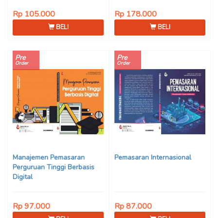
Rp 105.000
Rp 178.000
BELI
BELI
Pre
Pre
Order
Order
Manajemen Pemasaran
Pemasaran Internasional
Perguruan Tinggi Berbasis
Digital
Rp 97.000
Rp 87.000