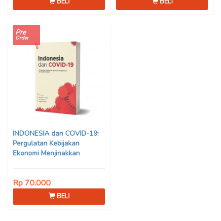
BELI
BELI
Pre
Order
INDONESIA dan COVID-19:
Pergulatan Kebijakan
Ekonomi Menjinakkan
Dampak Pandemi – Ahmad
Erani Yustika, dkk
Rp 70.000
BELI