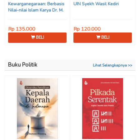
Kewarganegaraan: Berbasis
UIN Syekh Wasil Kediri
Nilai-nilai Islam Karya Dr. M.
Mukhlis Fahruddin, M.S.I., Dr.
Siti Hamimah, S.H., M.H., &
Rp 135.000
Rp 120.000
Adrenal Stezen, S.H., M.H.
BELI
BELI
Buku Politik
Lihat Selengkapnya >>