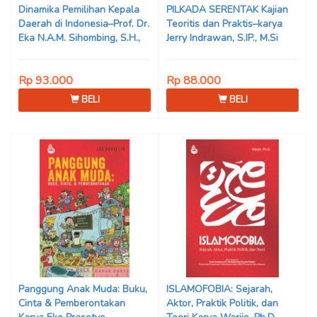
Dinamika Pemilihan Kepala
PILKADA SERENTAK Kajian
Daerah di Indonesia–Prof. Dr.
Teoritis dan Praktis–karya
Eka N.A.M. Sihombing, S.H.,
Jerry Indrawan, S.IP., M.Si
M.Hum
(Han)
Rp 93.000
Rp 88.000
BELI
BELI
Panggung Anak Muda: Buku,
ISLAMOFOBIA: Sejarah,
Cinta & Pemberontakan
Aktor, Praktik Politik, dan