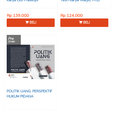
Karya Eko Prasetyo
Teori Karya Warjio, Ph.D.
Rp 139.000
Rp 124.000
BELI
BELI
Pre
Order
POLITIK UANG: PERSPEKTIF
HUKUM PIDANA