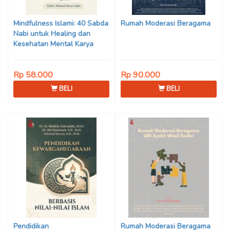
Son Haji, Dede Sunarya,
Iwan Setiawan, Nur Afiatin
Mindfulness Islami: 40 Sabda
Rumah Moderasi Beragama
Editor: Mi’raj Dodi Kurniawan
Nabi untuk Healing dan
Kesehatan Mental Karya
Mohammad Fajar Alchusyairi,
Ilham Ramadhan, Lu’lu’atus
Rp 58.000
Rp 90.000
Saniyya Fadhila, Avanda
Chintya Cahyaning Putri, dan
BELI
BELI
Arjunedi
Pendidikan
Rumah Moderasi Beragama