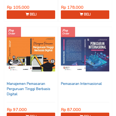
Rp 105.000
Rp 178.000
BELI
BELI
Pre
Pre
Order
Order
Manajemen Pemasaran
Pemasaran Internasional
Perguruan Tinggi Berbasis
Digital
Rp 97.000
Rp 87.000