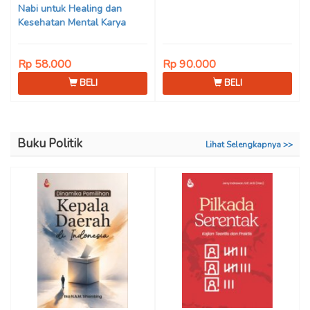
Nabi untuk Healing dan
Kesehatan Mental Karya
Mohammad Fajar Alchusyairi,
Ilham Ramadhan, Lu’lu’atus
Rp 58.000
Rp 90.000
Saniyya Fadhila, Avanda
Chintya Cahyaning Putri, dan
BELI
BELI
Arjunedi
Buku Politik
Lihat Selengkapnya >>