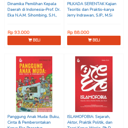
Dinamika Pemilihan Kepala
PILKADA SERENTAK Kajian
Daerah di Indonesia–Prof. Dr.
Teoritis dan Praktis–karya
Eka N.A.M. Sihombing, S.H.,
Jerry Indrawan, S.IP., M.Si
M.Hum
(Han)
Rp 93.000
Rp 88.000
BELI
BELI
Panggung Anak Muda: Buku,
ISLAMOFOBIA: Sejarah,
Cinta & Pemberontakan
Aktor, Praktik Politik, dan