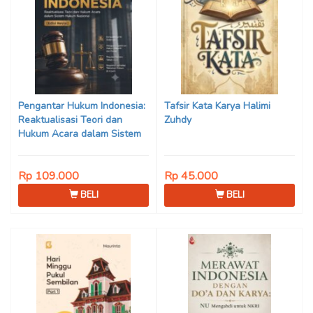
Pengantar Hukum Indonesia:
Tafsir Kata Karya Halimi
Reaktualisasi Teori dan
Zuhdy
Hukum Acara dalam Sistem
Hukum Nasional (Edisi Revisi)
Karya Prof. Dr. Mohammad
Rp 109.000
Rp 45.000
Jamin, S.H., M.Hum., dkk.
BELI
BELI