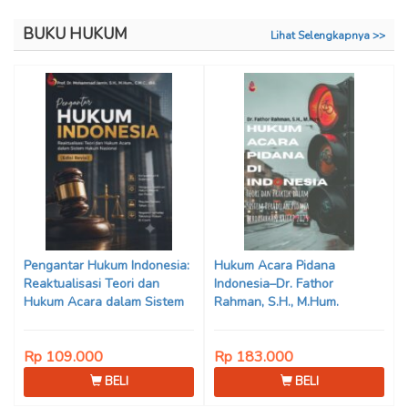
BUKU HUKUM
Lihat Selengkapnya >>
Pengantar Hukum Indonesia:
Hukum Acara Pidana
Reaktualisasi Teori dan
Indonesia–Dr. Fathor
Hukum Acara dalam Sistem
Rahman, S.H., M.Hum.
Hukum Nasional (Edisi Revisi)
Karya Prof. Dr. Mohammad
Rp 109.000
Rp 183.000
Jamin, S.H., M.Hum., dkk.
BELI
BELI