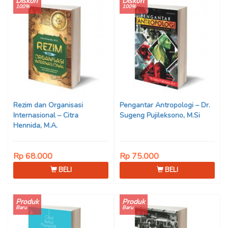
Diskon
Diskon
100%
100%
Rezim dan Organisasi
Pengantar Antropologi – Dr.
Internasional – Citra
Sugeng Pujileksono, M.Si
Hennida, M.A.
Rp 68.000
Rp 75.000
BELI
BELI
Produk
Produk
Baru
Baru