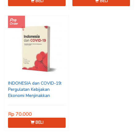
BELI
BELI
Pre
Order
INDONESIA dan COVID-19:
Pergulatan Kebijakan
Ekonomi Menjinakkan
Dampak Pandemi – Ahmad
Erani Yustika, dkk
Rp 70.000
BELI