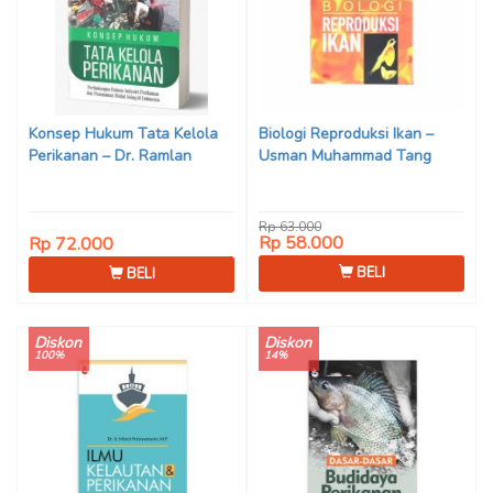
Konsep Hukum Tata Kelola
Biologi Reproduksi Ikan –
Perikanan – Dr. Ramlan
Usman Muhammad Tang
Rp 63.000
Rp 58.000
Rp 72.000
BELI
BELI
Diskon
Diskon
100%
14%