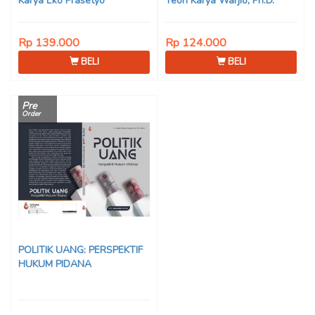
Karya Eko Prasetyo
Teori Karya Warjio, Ph.D.
Rp 139.000
Rp 124.000
BELI
BELI
Pre
Order
POLITIK UANG: PERSPEKTIF
HUKUM PIDANA